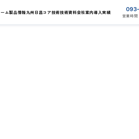
093
ホーム
製品情報
九州日昌コア技術
技術資料
会社案内
導入実績
営業時間 0